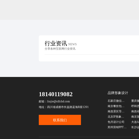
行业资讯
NEWS
分享各种互联网行业资讯
18140119082
品牌形象设计
石家庄微信互动推文设计
邮箱：liujie@cdlchd.com
南京餐饮包装袋设计
地址：四川省成都市长益路蓝海B座1201
南昌景区导览图设计
北京IP形象设计公司
联系我们
包月设计公司
郑州营销PPT设计