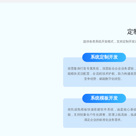
定制
提供各类系统开发模式，支持定制开发满
系统定制开发
按需量身打造专属系统，深度贴合企业业务逻辑
能模块灵活配置，全流程技术护航，助力构建差
竞争优势，赋能数字化转型。
系统模板开发
依托成熟模板快速搭建软件系统，涵盖核心基
能，支持轻量化个性化调整，部署上线高效，低
满足企业的标准化业务需求。