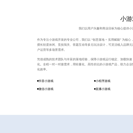
小游
我们以用户兴趣和商业目标为核心提供小
作为专注小游戏开发的专业公司，我们以 “创意落地 + 实用赋能” 为核
擅长轻度休闲、竞技闯关、答题互动等多元玩法设计，可灵活植入品牌元
户运营等多场景需求。
凭借成熟的技术团队与丰富的落地经验，保障小游戏运行稳定、加载快速
化。全程一对一对接需求，用轻量化、高性价比的小游戏产品，助力企业
化效率。
抖音小游戏
小程序游戏
微信小游戏
直播小游戏