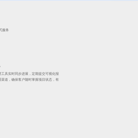
式服务
化
理工具实时同步进展，定期提交可视化报
通渠道，确保客户随时掌握项目状态，有
。